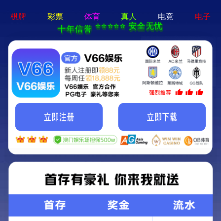
天策论坛tcelue.ue.·(中国区)官方网站
产品中心
|
首页
>
产品中心
>
药品
>
五官类