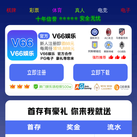
天策论坛tcelue.ue.·(中国区)官方网站
人力资源
|
首页
>
人力资源
>
企业招聘
企业招聘
公司福利