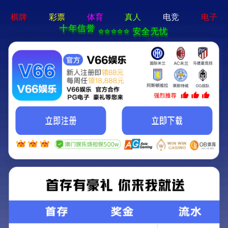
天策论坛tcelue.ue.·(中国区)官方网站
企业动态
|
首页
>
关于我们
>
企业动态
>
公司要闻
【企业新闻】迪康药业闪耀亮相第89